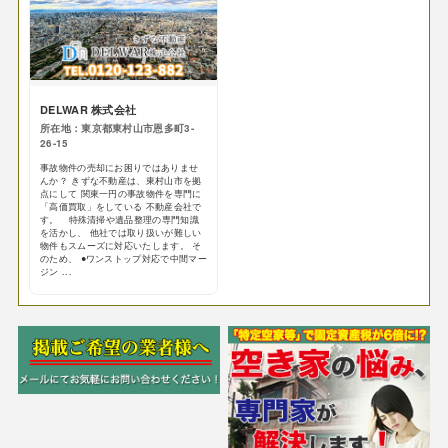
DELWAR 株式会社
所在地：東京都東村山市恩多町3-
26-15
事故物件の売却にお困りではありませ
んか？ きずな不動産は、東村山市を拠
点にして 関東一円の事故物件を専門に
「高価買取」をしている 不動産会社で
す。 特殊清掃や遺品整理の専門知識
を活かし、 他社では取り扱いが難しい
物件もスムーズに対応いたします。 そ
のため、 ●ワンストップ対応で中間マー
ジン ...