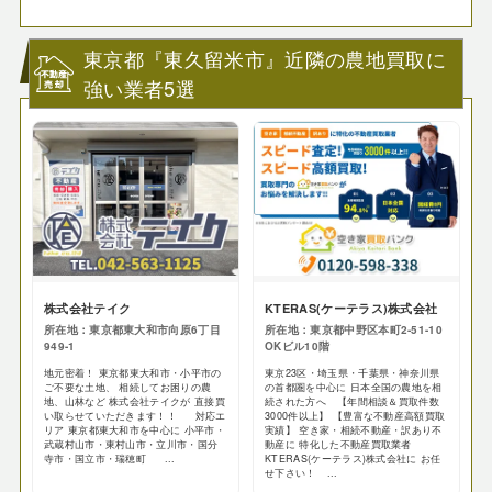
東京都『東久留米市』近隣の農地買取に
強い業者5選
株式会社テイク
KTERAS(ケーテラス)株式会社
所在地：東京都東大和市向原6丁目
所在地：東京都中野区本町2-51-10
949-1
OKビル10階
地元密着！ 東京都東大和市・小平市の
東京23区・埼玉県・千葉県・神奈川県
ご不要な土地、 相続してお困りの農
の首都圏を中心に 日本全国の農地を相
地、山林など 株式会社テイクが 直接買
続された方へ 【年間相談＆買取件数
い取らせていただきます！！ 対応エ
3000件以上】 【豊富な不動産高額買取
リア 東京都東大和市を中心に 小平市・
実績】 空き家・相続不動産・訳あり不
武蔵村山市・東村山市・立川市・国分
動産に 特化した不動産買取業者
寺市・国立市・瑞穂町 ...
KTERAS(ケーテラス)株式会社に お任
せ下さい！ ...