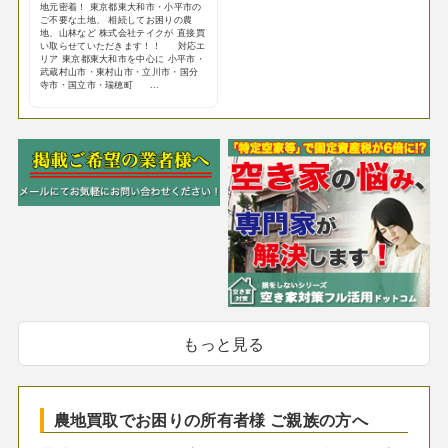
地元密着！ 東京都東大和市・小平市の
ご不要な土地、 相続してお困りの農
地、山林など 株式会社テイクが 直接買
い取らせていただきます！！ 対応エ
リア 東京都東大和市を中心に 小平市・
武蔵村山市・東村山市・立川市・国分
寺市・国立市・瑞穂町 ...
もっと見る
農地買取でお困りの所有者様 ご親族の方へ