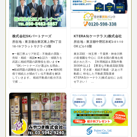
株式会社SKパートナーズ
KTERAS(ケーテラス)株式会社
所在地：東京都台東区東上野6丁目
所在地：東京都中野区本町2-51-10
18-19フラットサクライ3階
OKビル10階
■一都三県エリア対応：不動産の買取・
東京23区・埼玉県・千葉県・神奈川県
売却・相続・相談■ ■会話力・傾聴力を
の首都圏を中心に 日本全国の農地を相
武器に相続問題の調整役を担います■
続された方へ 【年間相談＆買取件数
『SKパートナーズが選ばれる理由』
3000件以上】 【豊富な不動産高額買取
■相続問題の調整役を担います■ 権利関
実績】 空き家・相続不動産・訳あり不
係で相続人が揉めている不動産を解決
動産に 特化した不動産買取業者
していきます。 相続不動産の処分方法
KTERAS(ケーテラス)株式会社に お任
で揉 ...
せ下さい！ ...