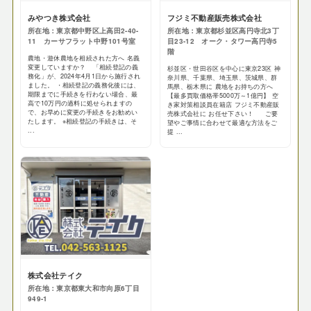
みやつき株式会社
フジミ不動産販売株式会社
所在地：東京都中野区上高田2-40-
所在地：東京都杉並区高円寺北3丁
11 カーサフラット中野101号室
目23-12 オーク・タワー高円寺5
階
農地・遊休農地を相続された方へ 名義
変更していますか？ 「相続登記の義
杉並区・世田谷区を中心に東京23区 神
務化」が、2024年4月1日から施行され
奈川県、千葉県、埼玉県、茨城県、群
ました。 ・相続登記の義務化後には、
馬県、栃木県に 農地をお持ちの方へ
期限までに手続きを行わない場合、最
【最多買取価格帯5000万～1億円】 空
高で10万円の過料に処せられますの
き家対策相談員在籍店 フジミ不動産販
で、お早めに変更の手続きをお勧めい
売株式会社に お任せ下さい！ ご要
たします。 ※相続登記の手続きは、そ
望やご事情に合わせて最適な方法をご
...
提 ...
株式会社テイク
所在地：東京都東大和市向原6丁目
949-1