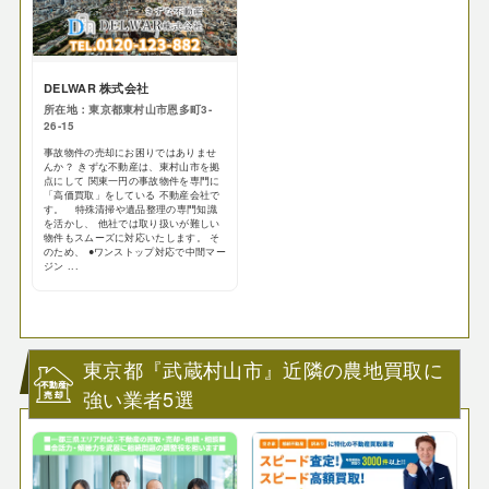
DELWAR 株式会社
所在地：東京都東村山市恩多町3-
26-15
事故物件の売却にお困りではありませ
んか？ きずな不動産は、東村山市を拠
点にして 関東一円の事故物件を専門に
「高価買取」をしている 不動産会社で
す。 特殊清掃や遺品整理の専門知識
を活かし、 他社では取り扱いが難しい
物件もスムーズに対応いたします。 そ
のため、 ●ワンストップ対応で中間マー
ジン ...
東京都『武蔵村山市』近隣の農地買取に
強い業者5選