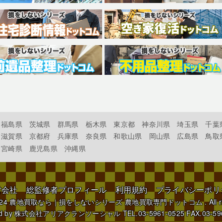
福島県
茨城県
群馬県
栃木県
東京都
神奈川県
埼玉県
千葉
滋賀県
京都府
兵庫県
奈良県
和歌山県
岡山県
広島県
鳥取
宮崎県
鹿児島県
沖縄県
営会社
総監修者プロフィール
利用規約
プライバシーポリ
024
農地買取なら｜損をしないシリーズ 農地買取専門ドットコム
. All 
d by
株式会社アリアクランソーシャル
TEL.03-5961-0525 FAX.03-59