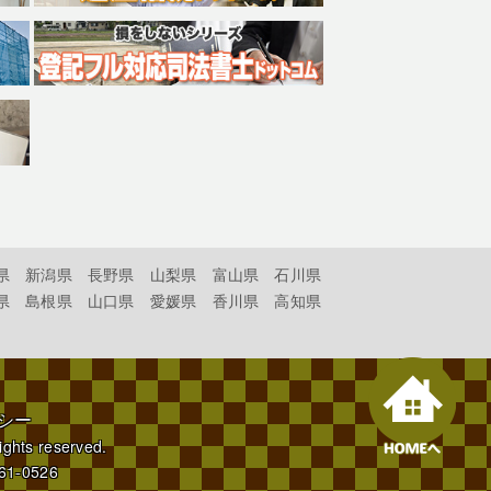
県
新潟県
長野県
山梨県
富山県
石川県
県
島根県
山口県
愛媛県
香川県
高知県
シー
rights reserved.
61-0526