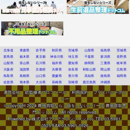
北海道
青森県
岩手県
秋田県
宮城県
山形県
福島県
茨城県
群馬県
栃木県
東京都
神奈川県
埼玉県
千葉県
新潟県
長野県
山梨県
富山県
石川県
福井県
愛知県
静岡県
三重県
岐阜県
大阪府
滋賀県
京都府
兵庫県
奈良県
和歌山県
岡山県
広島県
鳥取県
島根県
山口県
愛媛県
香川県
高知県
徳島県
福岡県
佐賀県
熊本県
大分県
長崎県
宮崎県
鹿児島県
沖縄県
運営会社
総監修者プロフィール
利用規約
プライバシーポリ
シー
© copyright 2024
農地買取なら｜損をしないシリーズ 農地買取専
門ドットコム
. All rights reserved.
Powered by
株式会社アリアクランソーシャル
TEL.03-5961-
0525 FAX.03-5961-0526