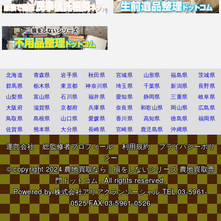
北海道
青森県
岩手県
秋田県
宮城県
山形県
福島県
茨城県
群馬県
栃木県
東京都
神奈川県
埼玉県
千葉県
新潟県
長野県
山梨県
富山県
石川県
福井県
愛知県
静岡県
三重県
岐阜県
大阪府
滋賀県
京都府
兵庫県
奈良県
和歌山県
岡山県
広島県
鳥取県
島根県
山口県
愛媛県
香川県
高知県
徳島県
福岡県
佐賀県
熊本県
大分県
長崎県
宮崎県
鹿児島県
沖縄県
運営会社
総監修者プロフィール
利用規約
プライバシーポリ
シー
© copyright 2024
農地買取なら｜損をしないシリーズ 農地買取専
門ドットコム
. All rights reserved.
Powered by
株式会社アリアクランソーシャル
TEL.03-5961-
0525 FAX.03-5961-0526