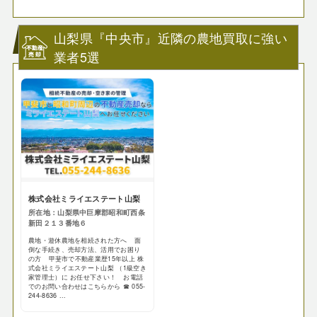
山梨県『中央市』近隣の農地買取に強い
業者5選
株式会社ミライエステート山梨
所在地：山梨県中巨摩郡昭和町西条
新田２１３番地６
農地・遊休農地を相続された方へ 面
倒な手続き、売却方法、活用でお困り
の方 甲斐市で不動産業歴15年以上 株
式会社ミライエステート山梨 （1級空き
家管理士）に お任せ下さい！ お電話
でのお問い合わせはこちらから ☎ 055-
244-8636 ...