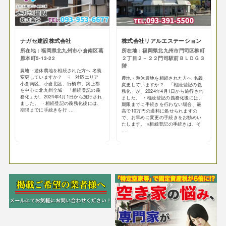
ナガセ建設株式会社
株式会社リアルエステーション
所在地：福岡県北九州市小倉南区葛
所在地：福岡県北九州市門司区柳町
原本町5-13-22
２丁目２－２２門司駅前ＢＬＤＧ３
階
農地・遊休農地を相続された方へ 名義
変更していますか？ ☟ 対応エリア
農地・遊休農地を相続された方へ 名義
小倉南区、小倉北区、行橋市、築上郡
変更していますか？ 「相続登記の義
を中心に北九州全域 「相続登記の義
務化」が、2024年4月1日から施行され
務化」が、2024年4月1日から施行され
ました。 ・相続登記の義務化後には、
ました。 ・相続登記の義務化後には、
期限までに手続きを行わない場合、最
期限までに手続きを行 ...
高で10万円の過料に処せられますの
で、お早めに変更の手続きをお勧めい
たします。 ※相続登記の手続きは、そ
...