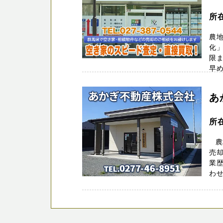
所
農
化」
限
早め
あ
所
農
売
業歴
わせ