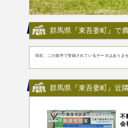
群馬県『東吾妻町』で農
現在、この条件で登録されているデータはありま
群馬県『東吾妻町』近隣
不
会