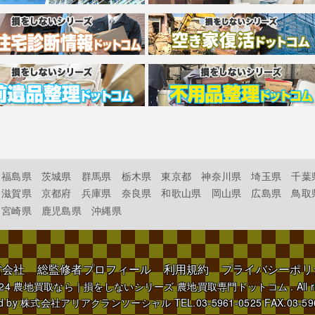
福島県
茨城県
群馬県
栃木県
東京都
神奈川県
埼玉県
千葉
滋賀県
京都府
兵庫県
奈良県
和歌山県
岡山県
広島県
鳥取
宮崎県
鹿児島県
沖縄県
営会社
総監修者プロフィール
利用規約
プライバシーポリ
024
農地買取なら｜損をしないシリーズ 農地買取専門ドットコム
. All 
d by
株式会社アリアクランソーシャル
TEL.03-5961-0525 FAX.03-59