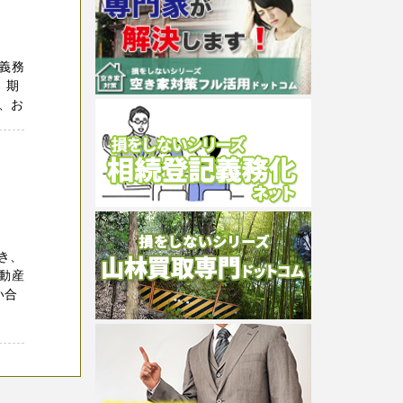
義務
、期
、お
き、
動産
い合