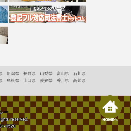
県
新潟県
長野県
山梨県
富山県
石川県
県
島根県
山口県
愛媛県
香川県
高知県
シー
rights reserved.
61-0526