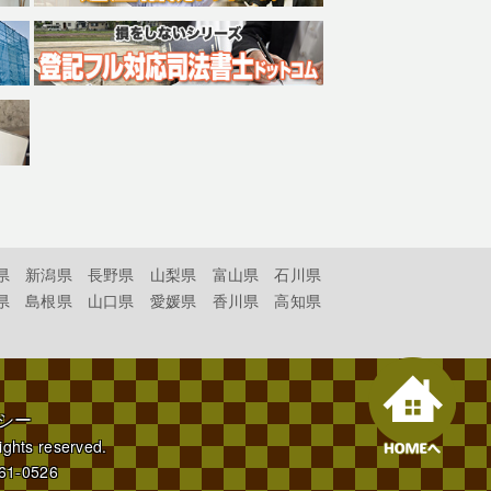
県
新潟県
長野県
山梨県
富山県
石川県
県
島根県
山口県
愛媛県
香川県
高知県
シー
rights reserved.
61-0526