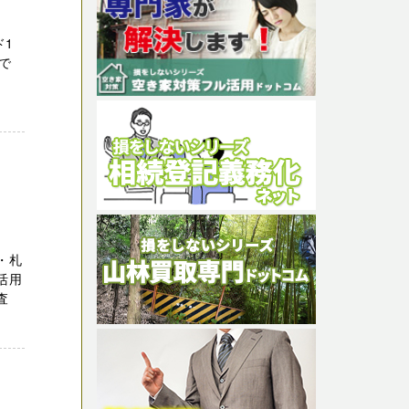
ド1
で
い！
・札
活用
査