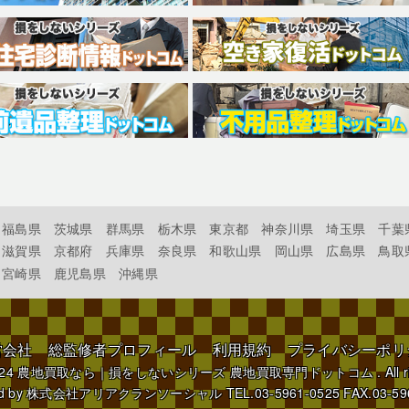
福島県
茨城県
群馬県
栃木県
東京都
神奈川県
埼玉県
千葉
滋賀県
京都府
兵庫県
奈良県
和歌山県
岡山県
広島県
鳥取
宮崎県
鹿児島県
沖縄県
営会社
総監修者プロフィール
利用規約
プライバシーポリ
024
農地買取なら｜損をしないシリーズ 農地買取専門ドットコム
. All 
d by
株式会社アリアクランソーシャル
TEL.03-5961-0525 FAX.03-59