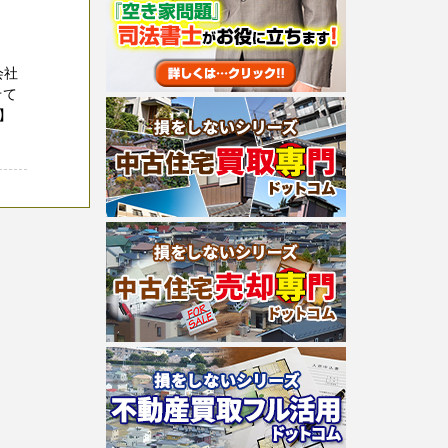
会社
せて
】