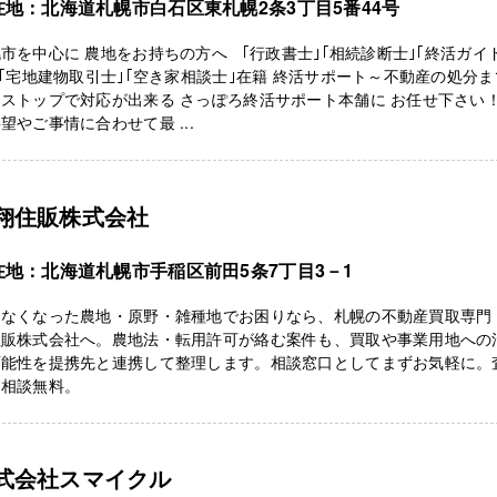
在地：北海道札幌市白石区東札幌2条3丁目5番44号
市を中心に 農地をお持ちの方へ ｢行政書士｣｢相続診断士｣｢終活ガイ
 ｢宅地建物取引士｣｢空き家相談士｣在籍 終活サポート～不動産の処分ま
ンストップで対応が出来る さっぽろ終活サポート本舗に お任せ下さ
望やご事情に合わせて最 ...
翔住販株式会社
在地：北海道札幌市手稲区前田5条7丁目3－1
わなくなった農地・原野・雑種地でお困りなら、札幌の不動産買取専門
住販株式会社へ。農地法・転用許可が絡む案件も、買取や事業用地への
可能性を提携先と連携して整理します。相談窓口としてまずお気軽に。
・相談無料。
式会社スマイクル