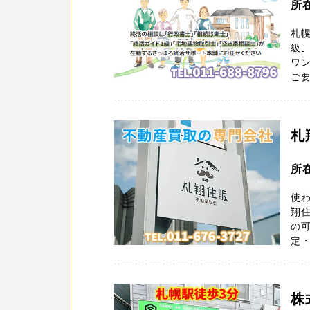
所
札幌
級｣
ワ
ご要
札
所
使
翔
の
定
株