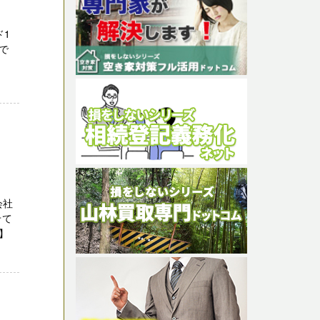
ド1
で
い！
会社
せて
】