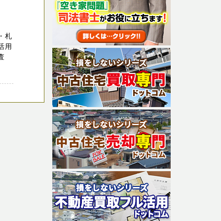
・札
活用
査