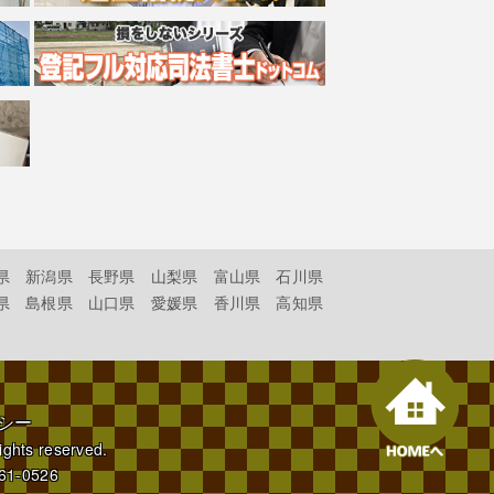
県
新潟県
長野県
山梨県
富山県
石川県
県
島根県
山口県
愛媛県
香川県
高知県
シー
rights reserved.
61-0526