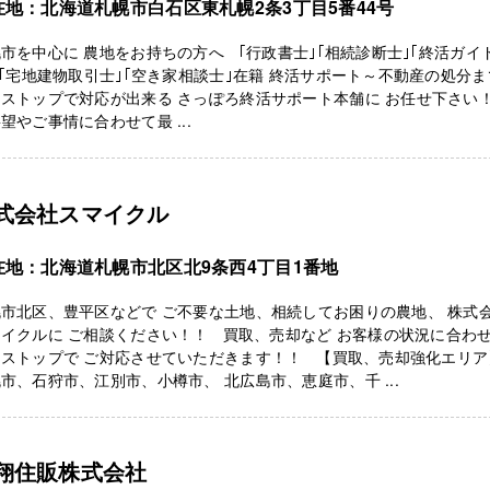
在地：北海道札幌市白石区東札幌2条3丁目5番44号
市を中心に 農地をお持ちの方へ ｢行政書士｣｢相続診断士｣｢終活ガイ
 ｢宅地建物取引士｣｢空き家相談士｣在籍 終活サポート～不動産の処分ま
ンストップで対応が出来る さっぽろ終活サポート本舗に お任せ下さ
望やご事情に合わせて最 ...
式会社スマイクル
在地：北海道札幌市北区北9条西4丁目1番地
市北区、豊平区などで ご不要な土地、相続してお困りの農地、 株式
イクルに ご相談ください！！ 買取、売却など お客様の状況に合わ
ンストップで ご対応させていただきます！！ 【買取、売却強化エリア
市、石狩市、江別市、小樽市、 北広島市、恵庭市、千 ...
翔住販株式会社