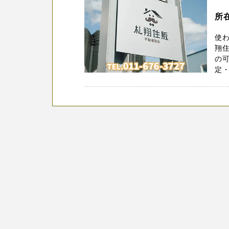
所
使
翔
の
定