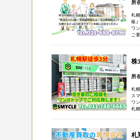
所
札幌
級｣
ワ
ご要
株
所
札幌
スマ
ワ
札幌
札