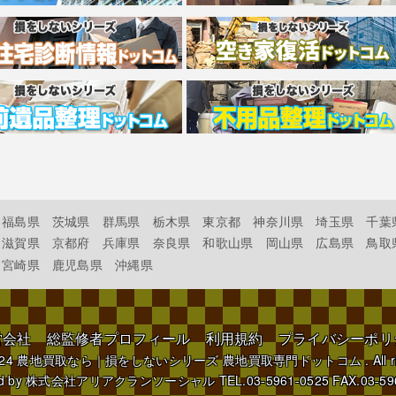
福島県
茨城県
群馬県
栃木県
東京都
神奈川県
埼玉県
千葉
滋賀県
京都府
兵庫県
奈良県
和歌山県
岡山県
広島県
鳥取
宮崎県
鹿児島県
沖縄県
営会社
総監修者プロフィール
利用規約
プライバシーポリ
024
農地買取なら｜損をしないシリーズ 農地買取専門ドットコム
. All 
d by
株式会社アリアクランソーシャル
TEL.03-5961-0525 FAX.03-59