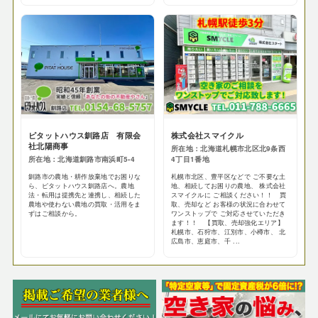
ピタットハウス釧路店 有限会
株式会社スマイクル
社北陽商事
所在地：北海道札幌市北区北9条西
所在地：北海道釧路市南浜町5-4
4丁目1番地
釧路市の農地・耕作放棄地でお困りな
札幌市北区、豊平区などで ご不要な土
ら、ピタットハウス釧路店へ。農地
地、相続してお困りの農地、 株式会社
法・転用は提携先と連携し、相続した
スマイクルに ご相談ください！！ 買
農地や使わない農地の買取・活用をま
取、売却など お客様の状況に合わせて
ずはご相談から。
ワンストップで ご対応させていただき
ます！！ 【買取、売却強化エリア】
札幌市、石狩市、江別市、小樽市、 北
広島市、恵庭市、千 ...