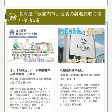
北海道『歌志内市』近隣の農地買取に強
い業者5選
さっぽろ終活サポート本舗/株式
札翔住販株式会社
会社北海ホーム販売
所在地：北海道札幌市手稲区前田5
所在地：北海道札幌市白石区東札幌
条7丁目3－1
2条3丁目5番44号
使わなくなった農地・原野・雑種地で
お困りなら、札幌の不動産買取専門・
札幌市を中心に 農地をお持ちの方へ
札翔住販株式会社へ。農地法・転用許
｢行政書士｣｢相続診断士｣｢終活ガイド1
可が絡む案件も、買取や事業用地への
級｣ ｢宅地建物取引士｣｢空き家相談士｣
活用の可能性を提携先と連携して整理
在籍 終活サポート～不動産の処分まで
します。相談窓口としてまずお気軽
ワンストップで対応が出来る さっぽろ
に。査定・相談無料。
終活サポート本舗に お任せ下さい！
ご要望やご事情に合わせて最 ...