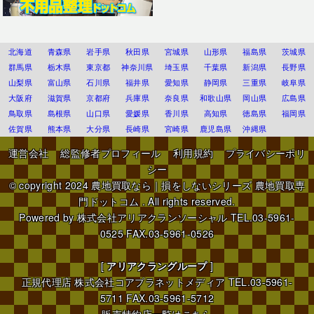
北海道
青森県
岩手県
秋田県
宮城県
山形県
福島県
茨城県
群馬県
栃木県
東京都
神奈川県
埼玉県
千葉県
新潟県
長野県
山梨県
富山県
石川県
福井県
愛知県
静岡県
三重県
岐阜県
大阪府
滋賀県
京都府
兵庫県
奈良県
和歌山県
岡山県
広島県
鳥取県
島根県
山口県
愛媛県
香川県
高知県
徳島県
福岡県
佐賀県
熊本県
大分県
長崎県
宮崎県
鹿児島県
沖縄県
運営会社
総監修者プロフィール
利用規約
プライバシーポリ
シー
© copyright 2024
農地買取なら｜損をしないシリーズ 農地買取専
門ドットコム
. All rights reserved.
Powered by
株式会社アリアクランソーシャル
TEL.03-5961-
0525 FAX.03-5961-0526
[
アリアクラングループ
]
正規代理店
株式会社コアプラネットメディア
TEL.03-5961-
5711 FAX.03-5961-5712