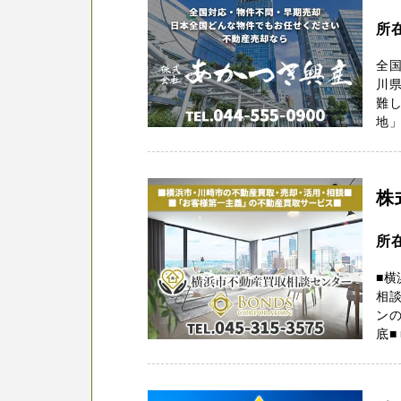
所
全
川県
難
地」
株
所
■
相談
ン
底■