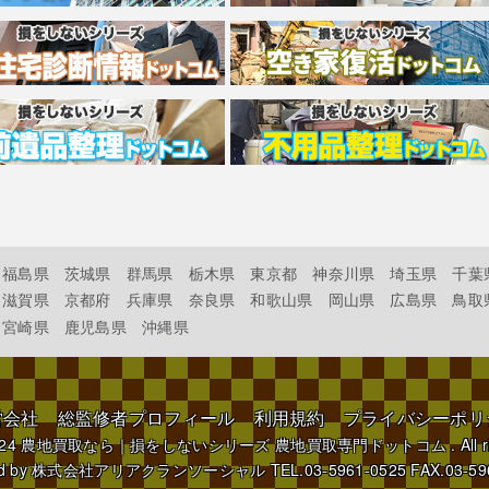
福島県
茨城県
群馬県
栃木県
東京都
神奈川県
埼玉県
千葉
滋賀県
京都府
兵庫県
奈良県
和歌山県
岡山県
広島県
鳥取
宮崎県
鹿児島県
沖縄県
営会社
総監修者プロフィール
利用規約
プライバシーポリ
024
農地買取なら｜損をしないシリーズ 農地買取専門ドットコム
. All 
d by
株式会社アリアクランソーシャル
TEL.03-5961-0525 FAX.03-59