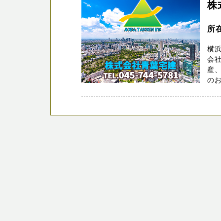
株
所
横浜
会
産
のお