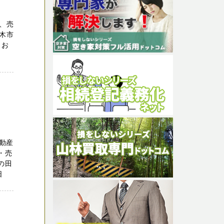
、売
木市
 お
動産
・売
の田
日