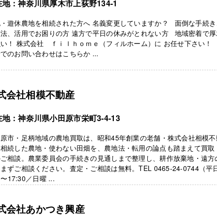
在地：神奈川県厚木市上荻野134-1
地・遊休農地を相続された方へ 名義変更していますか？ 面倒な手続き
方法、活用でお困りの方 遠方で平日の休みがとれない方 地域密着で厚
い！ 株式会社 ｆｉｌｈｏｍｅ（フィルホーム）に お任せ下さい！
でのお問い合わせはこちらか ...
式会社相模不動産
地：神奈川県小田原市栄町3-4-13
田原市・足柄地域の農地買取は、昭和45年創業の老舗・株式会社相模不
。相続した農地・使わない田畑を、農地法・転用の論点も踏まえて買取
のご相談。農業委員会の手続きの見通しまで整理し、耕作放棄地・遠方
まずご相談ください。査定・ご相談は無料。TEL 0465-24-0744（平
0〜17:30／日曜 ...
式会社あかつき興産