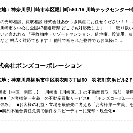
在地：神奈川県川崎市幸区堀川町580-16 川崎テックセンター9
国の売却相談、買取相談 株式会社あかつき興産にお任せください！！ 
川崎市を中心に全国47都道府県 どこでも対応致します！！ 取り扱
しいと言われる 「事故物件・リゾートマンション、借地権、投資用、農
など 幅広く対応できます！ 他社で断られた物件でもお気軽に ...
式会社ボンズコーポレーション
在地：神奈川県横浜市中区羽衣町3丁目60 羽衣町京浜ビル2
横浜市【中区・南区…】・川崎市【川崎区…】の不動産買取・売却・活
■ ■「お客様第一主義」の不動産買取サービス■ 『ボンズコーポレー
の強み』 ■お客様の利益・立場を最優先に考える「お客様第一主義」
 ■契約不適合責任免責で物件をスピーディーに売却・現金化■ ...