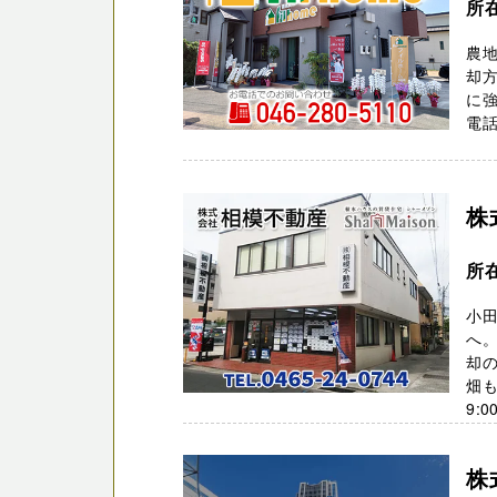
所
農
却
に強
電話
株
所在
小
へ
却
畑も
9:0
株