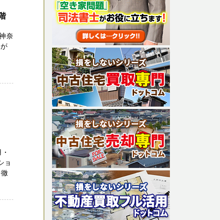
階
神奈
いが
Ｆ
用・
ショ
を徹