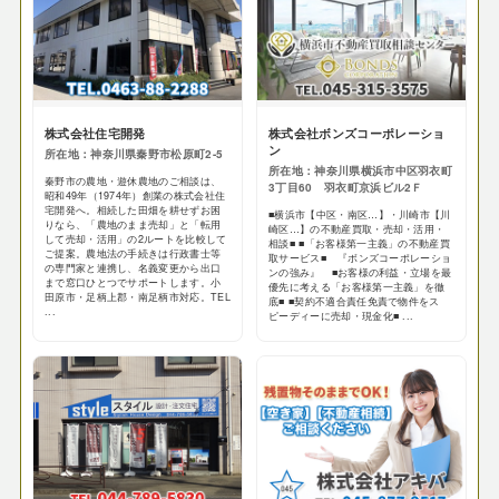
株式会社住宅開発
株式会社ボンズコーポレーショ
ン
所在地：神奈川県秦野市松原町2-5
所在地：神奈川県横浜市中区羽衣町
秦野市の農地・遊休農地のご相談は、
3丁目60 羽衣町京浜ビル2Ｆ
昭和49年（1974年）創業の株式会社住
宅開発へ。相続した田畑を耕せずお困
■横浜市【中区・南区…】・川崎市【川
りなら、「農地のまま売却」と「転用
崎区…】の不動産買取・売却・活用・
して売却・活用」の2ルートを比較して
相談■ ■「お客様第一主義」の不動産買
ご提案。農地法の手続きは行政書士等
取サービス■ 『ボンズコーポレーショ
の専門家と連携し、名義変更から出口
ンの強み』 ■お客様の利益・立場を最
まで窓口ひとつでサポートします。小
優先に考える「お客様第一主義」を徹
田原市・足柄上郡・南足柄市対応。TEL
底■ ■契約不適合責任免責で物件をス
...
ピーディーに売却・現金化■ ...