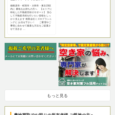
相模原市・町田市・大和市・東京23区
内に 農地をお持ちの方へ 【エリアに
特化した不動産売却のサポート】 安心
して不動産売却を行いたい皆様をしっ
かり支えます 有限会社ミズホプランニ
ングに お任せ下さい！ ご要望やご
事情に合わせて最適な方法をご提案さ
せて頂きま ...
もっと見る
農地買取でお困りの所有者様 ご親族の方へ