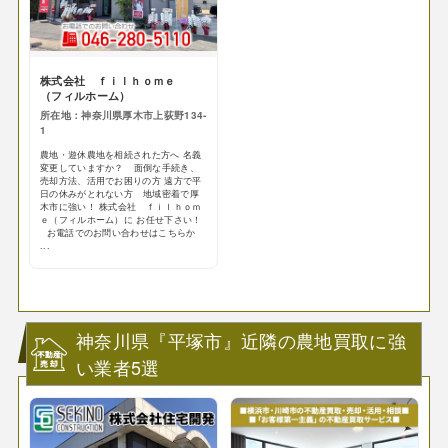
株式会社 ｆｉｌｈｏｍｅ
（フィルホーム）
所在地：神奈川県厚木市上荻野134-
1
農地・遊休農地を相続された方へ 名義
変更していますか？ 面倒な手続き、
売却方法、活用でお困りの方 遠方で平
日の休みがとれない方 地域密着で厚
木市に強い！ 株式会社 ｆｉｌｈｏｍ
ｅ（フィルホーム）に お任せ下さい！
お電話でのお問い合わせはこちらか
...
神奈川県『平塚市』近隣の農地買取に強
い業者5選