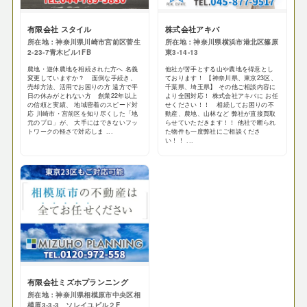
有限会社 スタイル
株式会社アキバ
所在地：神奈川県川崎市宮前区菅生
所在地：神奈川県横浜市港北区篠原
2-23-7青木ビル1FB
東3-14-13
農地・遊休農地を相続された方へ 名義
他社が苦手とする山や農地を得意とし
変更していますか？ 面倒な手続き、
ております！ 【神奈川県、東京23区、
売却方法、活用でお困りの方 遠方で平
千葉県、埼玉県】 その他ご相談内容に
日の休みがとれない方 創業22年以上
より全国対応！ 株式会社アキバに お任
の信頼と実績、 地域密着のスピード対
せください！！ 相続してお困りの不
応 川崎市・宮前区を知り尽くした「地
動産、農地、山林など 弊社が直接買取
元のプロ」が、 大手にはできないフッ
らせていただきます！！ 他社で断られ
トワークの軽さで対応しま ...
た物件も一度弊社にご相談くださ
い！！ ...
有限会社ミズホプランニング
所在地：神奈川県相模原市中央区相
模原3-3-3 ソレイユビル２F