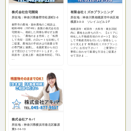
株式会社住宅開発
有限会社ミズホプランニング
所在地：神奈川県秦野市松原町2-5
所在地：神奈川県相模原市中央区相
模原3-3-3 ソレイユビル２F
秦野市の農地・遊休農地のご相談は、
昭和49年（1974年）創業の株式会社住
相模原市・町田市・大和市・東京23区
宅開発へ。相続した田畑を耕せずお困
内に 農地をお持ちの方へ 【エリアに
りなら、「農地のまま売却」と「転用
特化した不動産売却のサポート】 安心
して売却・活用」の2ルートを比較して
して不動産売却を行いたい皆様をしっ
ご提案。農地法の手続きは行政書士等
かり支えます 有限会社ミズホプランニ
の専門家と連携し、名義変更から出口
ングに お任せ下さい！ ご要望やご
まで窓口ひとつでサポートします。小
事情に合わせて最適な方法をご提案さ
田原市・足柄上郡・南足柄市対応。TEL
せて頂きま ...
...
株式会社アキバ
所在地：神奈川県横浜市港北区篠原
東3-14-13