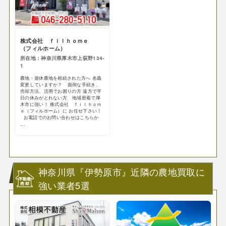
株式会社 ｆｉｌｈｏｍｅ
（フィルホーム）
所在地：神奈川県厚木市上荻野134-
1
農地・遊休農地を相続された方へ 名義
変更していますか？ 面倒な手続き、
売却方法、活用でお困りの方 遠方で平
日の休みがとれない方 地域密着で厚
木市に強い！ 株式会社 ｆｉｌｈｏｍ
ｅ（フィルホーム）に お任せ下さい！
お電話でのお問い合わせはこちらか
...
神奈川県『伊勢原市』近隣の農地買取に
強い業者5選