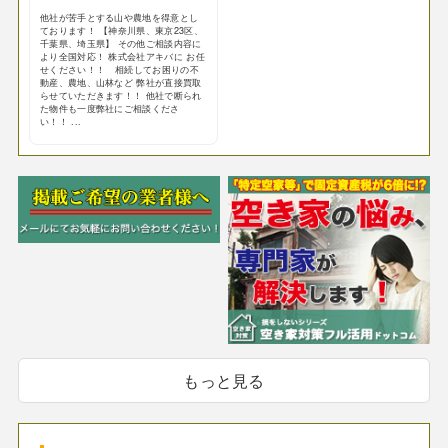
他社が苦手とする山や農地を得意とし
ております！ 【神奈川県、東京23区、
千葉県、埼玉県】 その他ご相談内容に
より全国対応！ 株式会社アキバに お任
せください！！ 相続してお困りの不
動産、農地、山林など 弊社が直接買取
らせていただきます！！ 他社で断られ
た物件も一度弊社にご相談くださ
い！！ ...
もっと見る