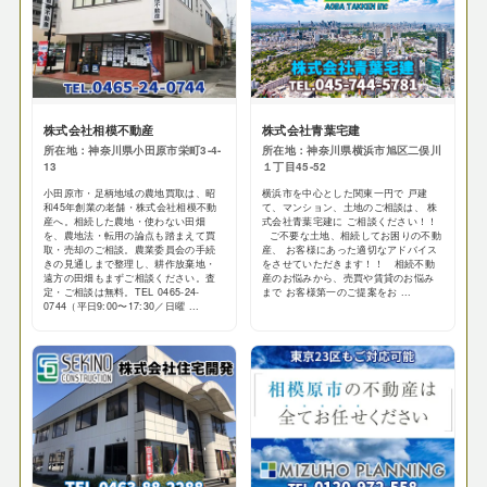
株式会社相模不動産
株式会社青葉宅建
所在地：神奈川県小田原市栄町3-4-
所在地：神奈川県横浜市旭区二俣川
13
１丁目45-52
小田原市・足柄地域の農地買取は、昭
横浜市を中心とした関東一円で 戸建
和45年創業の老舗・株式会社相模不動
て、マンション、土地のご相談は、 株
産へ。相続した農地・使わない田畑
式会社青葉宅建に ご相談ください！！
を、農地法・転用の論点も踏まえて買
ご不要な土地、相続してお困りの不動
取・売却のご相談。農業委員会の手続
産、 お客様にあった適切なアドバイス
きの見通しまで整理し、耕作放棄地・
をさせていただきます！！ 相続不動
遠方の田畑もまずご相談ください。査
産のお悩みから、売買や賃貸のお悩み
定・ご相談は無料。TEL 0465-24-
まで お客様第一のご提案をお ...
0744（平日9:00〜17:30／日曜 ...