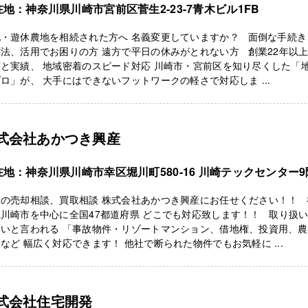
在地：神奈川県川崎市宮前区菅生2-23-7青木ビル1FB
地・遊休農地を相続された方へ 名義変更していますか？ 面倒な手続き
法、活用でお困りの方 遠方で平日の休みがとれない方 創業22年以
と実績、 地域密着のスピード対応 川崎市・宮前区を知り尽くした「
ロ」が、 大手にはできないフットワークの軽さで対応しま ...
式会社あかつき興産
在地：神奈川県川崎市幸区堀川町580-16 川崎テックセンター9
国の売却相談、買取相談 株式会社あかつき興産にお任せください！！ 
川崎市を中心に全国47都道府県 どこでも対応致します！！ 取り扱
しいと言われる 「事故物件・リゾートマンション、借地権、投資用、農
など 幅広く対応できます！ 他社で断られた物件でもお気軽に ...
式会社住宅開発