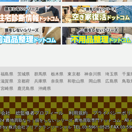
福島県
茨城県
群馬県
栃木県
東京都
神奈川県
埼玉県
千葉
滋賀県
京都府
兵庫県
奈良県
和歌山県
岡山県
広島県
鳥取
宮崎県
鹿児島県
沖縄県
営会社
総監修者プロフィール
利用規約
プライバシーポリ
024
農地買取なら｜損をしないシリーズ 農地買取専門ドットコム
. All 
d by
株式会社アリアクランソーシャル
TEL.03-5961-0525 FAX.03-59