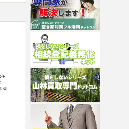
お任
区、
 売