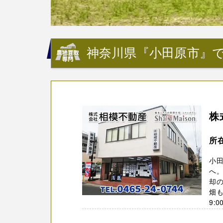
神奈川県『小田原市』で
株
所在
小
へ
却
畑も
9:0