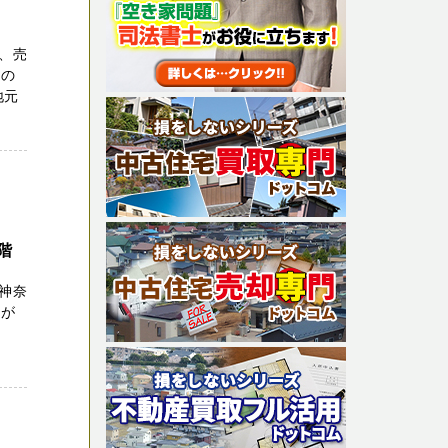
、売
上の
地元
階
神奈
いが