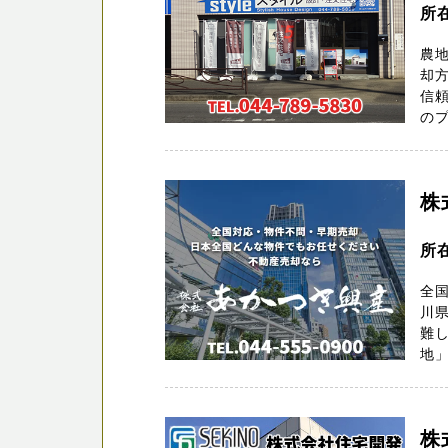
所
農
却方
信頼
のプ
株
所
全
川県
難
地」
株