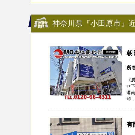
神奈川県『小田原市』近
朝
所
《農
せ
港
却 ..
有