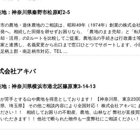
在地：神奈川県秦野市松原町2-5
市の農地・遊休農地のご相談は、昭和49年（1974年）創業の株式会
開発へ。相続した田畑を耕せずお困りなら、「農地のまま売却」と「転
売却・活用」の2ルートを比較してご提案。農地法の手続きは行政書士
門家と連携し、名義変更から出口まで窓口ひとつでサポートします。小
足柄上郡・南足柄市対応。TEL ...
式会社アキバ
在地：神奈川県横浜市港北区篠原東3-14-13
が苦手とする山や農地を得意としております！ 【神奈川県、東京23
県、埼玉県】 その他ご相談内容により全国対応！ 株式会社アキバに 
ください！！ 相続してお困りの不動産、農地、山林など 弊社が直接買
ていただきます！！ 他社で断られた物件も一度弊社にご相談ください