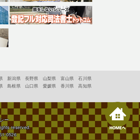
県
新潟県
長野県
山梨県
富山県
石川県
県
島根県
山口県
愛媛県
香川県
高知県
シー
rights reserved.
61-0526