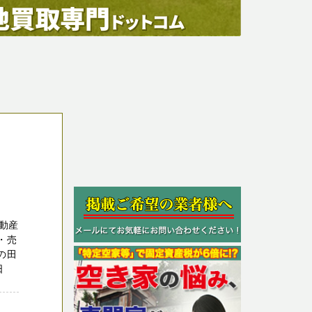
動産
・売
の田
日