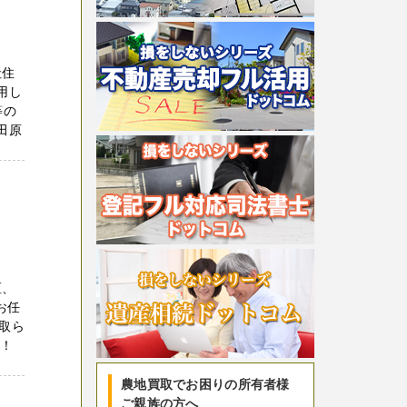
社住
用し
等の
田原
区、
お任
取ら
！！
農地買取でお困りの所有者様
ご親族の方へ