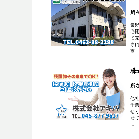
所
秦野
宅
て
専
市・
株
所
他社
千葉
せ
せ
...