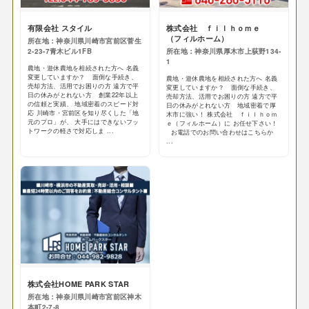
有限会社 スタイル
株式会社 ｆｉｌｈｏｍｅ
（フィルホーム）
所在地：神奈川県川崎市宮前区菅生
2-23-7青木ビル1FB
所在地：神奈川県厚木市上荻野134-
1
農地・遊休農地を相続された方へ 名義
変更していますか？ 面倒な手続き、
農地・遊休農地を相続された方へ 名義
売却方法、活用でお困りの方 遠方で平
変更していますか？ 面倒な手続き、
日の休みがとれない方 創業22年以上
売却方法、活用でお困りの方 遠方で平
の信頼と実績、 地域密着のスピード対
日の休みがとれない方 地域密着で厚
応 川崎市・宮前区を知り尽くした「地
木市に強い！ 株式会社 ｆｉｌｈｏｍ
元のプロ」が、 大手にはできないフッ
ｅ（フィルホーム）に お任せ下さい！
トワークの軽さで対応しま ...
お電話でのお問い合わせはこちらか
...
株式会社HOME PARK STAR
所在地：神奈川県川崎市宮前区神木
本町2-7-8