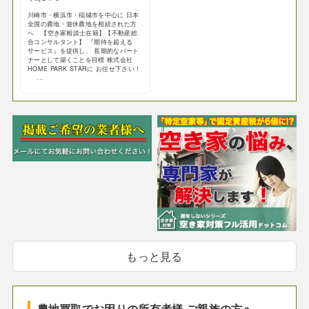
川崎市・横浜市・稲城市を中心に 日本
全国の農地・遊休農地を相続された方
へ 【空き家相談士在籍】【不動産総
合コンサルタント】 『期待を超える
サービス』を提供し、 長期的なパート
ナーとして築くことを目標 株式会社
HOME PARK STARに お任せ下さい！
...
もっと見る
農地買取でお困りの所有者様 ご親族の方へ