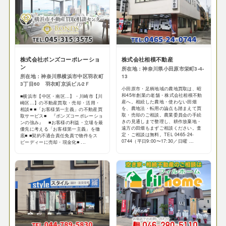
株式会社ボンズコーポレーショ
株式会社相模不動産
ン
所在地：神奈川県小田原市栄町3-4-
所在地：神奈川県横浜市中区羽衣町
13
3丁目60 羽衣町京浜ビル2Ｆ
小田原市・足柄地域の農地買取は、昭
和45年創業の老舗・株式会社相模不動
■横浜市【中区・南区…】・川崎市【川
産へ。相続した農地・使わない田畑
崎区…】の不動産買取・売却・活用・
を、農地法・転用の論点も踏まえて買
相談■ ■「お客様第一主義」の不動産買
取・売却のご相談。農業委員会の手続
取サービス■ 『ボンズコーポレーショ
きの見通しまで整理し、耕作放棄地・
ンの強み』 ■お客様の利益・立場を最
遠方の田畑もまずご相談ください。査
優先に考える「お客様第一主義」を徹
定・ご相談は無料。TEL 0465-24-
底■ ■契約不適合責任免責で物件をス
0744（平日9:00〜17:30／日曜 ...
ピーディーに売却・現金化■ ...