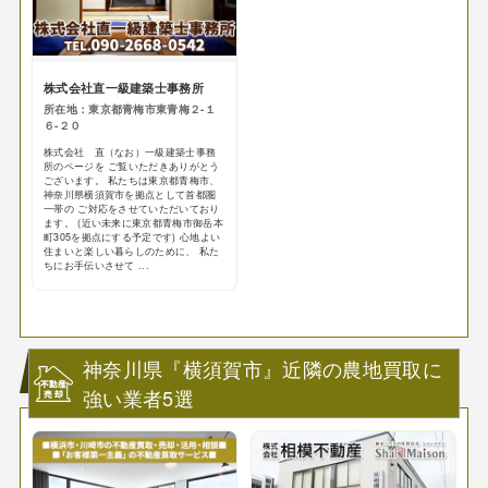
株式会社直一級建築士事務所
所在地：東京都青梅市東青梅２-１
６-２０
株式会社 直（なお）一級建築士事務
所のページを ご覧いただきありがとう
ございます。 私たちは東京都青梅市、
神奈川県横須賀市を拠点として首都圏
一帯の ご対応をさせていただいており
ます。 (近い未来に東京都青梅市御岳本
町305を拠点にする予定です) 心地よい
住まいと楽しい暮らしのために、 私た
ちにお手伝いさせて ...
神奈川県『横須賀市』近隣の農地買取に
強い業者5選