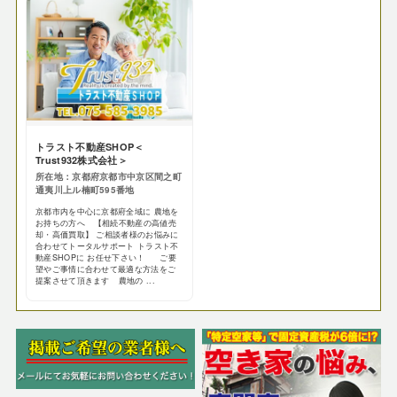
トラスト不動産SHOP＜
Trust932株式会社＞
所在地：京都府京都市中京区間之町
通夷川上ル楠町595番地
京都市内を中心に京都府全域に 農地を
お持ちの方へ 【相続不動産の高値売
却・高価買取】 ご相談者様のお悩みに
合わせてトータルサポート トラスト不
動産SHOPに お任せ下さい！ ご要
望やご事情に合わせて最適な方法をご
提案させて頂きます 農地の ...