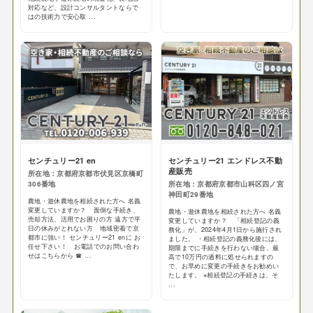
対応など、設計コンサルタントならで
はの技術力で安心取 ...
センチュリー21 en
センチュリー21 エンドレス不動
産販売
所在地：京都府京都市伏見区京橋町
306番地
所在地：京都府京都市山科区四ノ宮
神田町29番地
農地・遊休農地を相続された方へ 名義
変更していますか？ 面倒な手続き、
農地・遊休農地を相続された方へ 名義
売却方法、活用でお困りの方 遠方で平
変更していますか？ 「相続登記の義
日の休みがとれない方 地域密着で京
務化」が、2024年4月1日から施行され
都市に強い！ センチュリー21 enに お
ました。 ・相続登記の義務化後には、
任せ下さい！ お電話でのお問い合わ
期限までに手続きを行わない場合、最
せはこちらから ☎ ...
高で10万円の過料に処せられますの
で、お早めに変更の手続きをお勧めい
たします。 ※相続登記の手続きは、そ
...