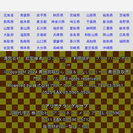
北海道
青森県
岩手県
秋田県
宮城県
山形県
福島県
茨城県
群馬県
栃木県
東京都
神奈川県
埼玉県
千葉県
新潟県
長野県
山梨県
富山県
石川県
福井県
愛知県
静岡県
三重県
岐阜県
大阪府
滋賀県
京都府
兵庫県
奈良県
和歌山県
岡山県
広島県
鳥取県
島根県
山口県
愛媛県
香川県
高知県
徳島県
福岡県
佐賀県
熊本県
大分県
長崎県
宮崎県
鹿児島県
沖縄県
運営会社
総監修者プロフィール
利用規約
プライバシーポリ
シー
© copyright 2024
農地買取なら｜損をしないシリーズ 農地買取専
門ドットコム
. All rights reserved.
Powered by
株式会社アリアクランソーシャル
TEL.03-5961-
0525 FAX.03-5961-0526
[
アリアクラングループ
]
正規代理店
株式会社コアプラネットメディア
TEL.03-5961-
5711 FAX.03-5961-5712
販売特約店一覧はこちら