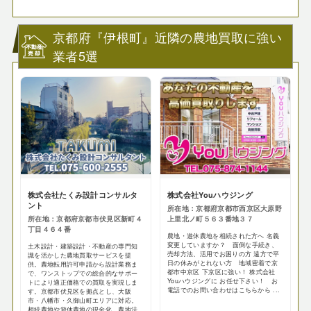
京都府『伊根町』近隣の農地買取に強い
業者5選
株式会社たくみ設計コンサルタ
株式会社Youハウジング
ント
所在地：京都府京都市西京区大原野
所在地：京都府京都市伏見区新町４
上里北ノ町５６３番地３７
丁目４６４番
農地・遊休農地を相続された方へ 名義
変更していますか？ 面倒な手続き、
土木設計・建築設計・不動産の専門知
売却方法、活用でお困りの方 遠方で平
識を活かした農地買取サービスを提
日の休みがとれない方 地域密着で京
供。農地転用許可申請から設計業務ま
都市中京区 下京区に強い！ 株式会社
で、ワンストップでの総合的なサポー
Youハウジングに お任せ下さい！ お
トにより適正価格での買取を実現しま
電話でのお問い合わせはこちらから ...
す。京都市伏見区を拠点とし、大阪
市・八幡市・久御山町エリアに対応。
相続農地や遊休農地の現金化、農地法