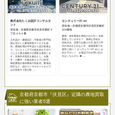
株式会社たくみ設計コンサルタ
センチュリー21 en
ント
所在地：京都府京都市伏見区京橋町
所在地：京都府京都市伏見区新町４
306番地
丁目４６４番
農地・遊休農地を相続された方へ 名義
変更していますか？ 面倒な手続き、
土木設計・建築設計・不動産の専門知
売却方法、活用でお困りの方 遠方で平
識を活かした農地買取サービスを提
日の休みがとれない方 地域密着で京
供。農地転用許可申請から設計業務ま
都市に強い！ センチュリー21 enに お
で、ワンストップでの総合的なサポー
任せ下さい！ お電話でのお問い合わ
トにより適正価格での買取を実現しま
せはこちらから ☎ ...
す。京都市伏見区を拠点とし、大阪
市・八幡市・久御山町エリアに対応。
相続農地や遊休農地の現金化、農地法
対応など、設計コンサルタントならで
はの技術力で安心取 ...
京都府京都市『伏見区』近隣の農地買取
に強い業者5選