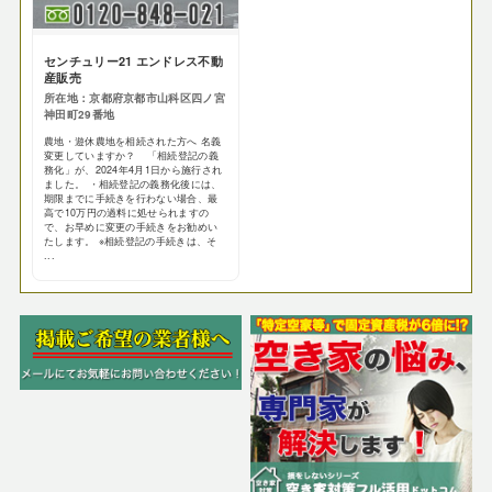
センチュリー21 エンドレス不動
産販売
所在地：京都府京都市山科区四ノ宮
神田町29番地
農地・遊休農地を相続された方へ 名義
変更していますか？ 「相続登記の義
務化」が、2024年4月1日から施行され
ました。 ・相続登記の義務化後には、
期限までに手続きを行わない場合、最
高で10万円の過料に処せられますの
で、お早めに変更の手続きをお勧めい
たします。 ※相続登記の手続きは、そ
...