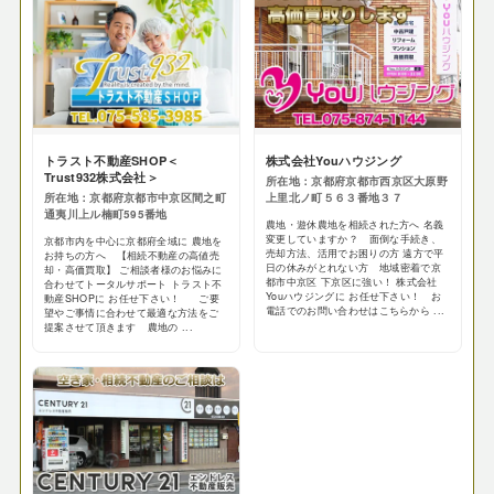
トラスト不動産SHOP＜
株式会社Youハウジング
Trust932株式会社＞
所在地：京都府京都市西京区大原野
所在地：京都府京都市中京区間之町
上里北ノ町５６３番地３７
通夷川上ル楠町595番地
農地・遊休農地を相続された方へ 名義
変更していますか？ 面倒な手続き、
京都市内を中心に京都府全域に 農地を
売却方法、活用でお困りの方 遠方で平
お持ちの方へ 【相続不動産の高値売
日の休みがとれない方 地域密着で京
却・高価買取】 ご相談者様のお悩みに
都市中京区 下京区に強い！ 株式会社
合わせてトータルサポート トラスト不
Youハウジングに お任せ下さい！ お
動産SHOPに お任せ下さい！ ご要
電話でのお問い合わせはこちらから ...
望やご事情に合わせて最適な方法をご
提案させて頂きます 農地の ...