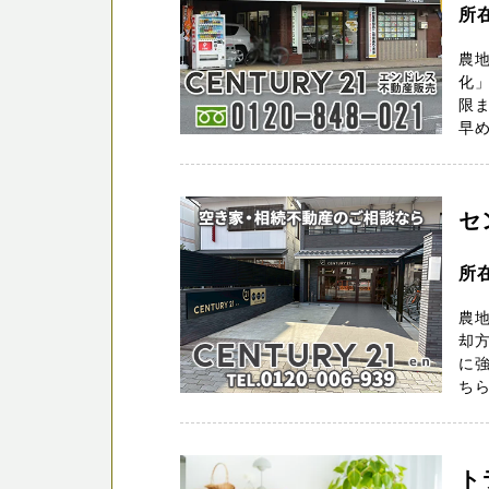
所
農
化」
限
早め
セ
所
農
却
に強
ちら
ト