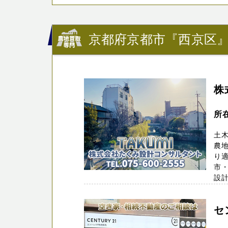
京都府京都市『西京区
株
所
土
農
り
市
設計
セ