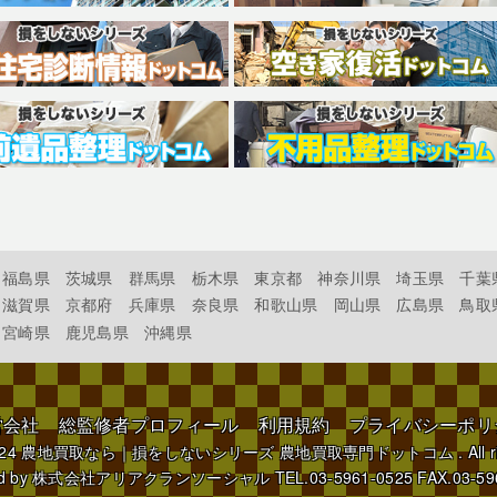
福島県
茨城県
群馬県
栃木県
東京都
神奈川県
埼玉県
千葉
滋賀県
京都府
兵庫県
奈良県
和歌山県
岡山県
広島県
鳥取
宮崎県
鹿児島県
沖縄県
営会社
総監修者プロフィール
利用規約
プライバシーポリ
024
農地買取なら｜損をしないシリーズ 農地買取専門ドットコム
. All 
d by
株式会社アリアクランソーシャル
TEL.03-5961-0525 FAX.03-59