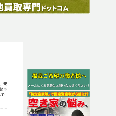
、売
都市
話で