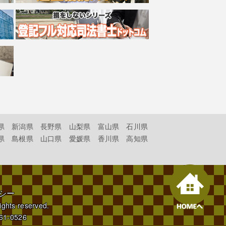
県
新潟県
長野県
山梨県
富山県
石川県
県
島根県
山口県
愛媛県
香川県
高知県
シー
rights reserved.
61-0526