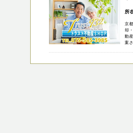
所
京
却・
動産
案さ