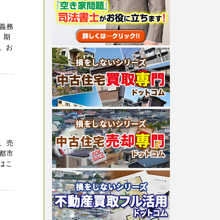
義務
、期
、お
、売
都市
せはこ