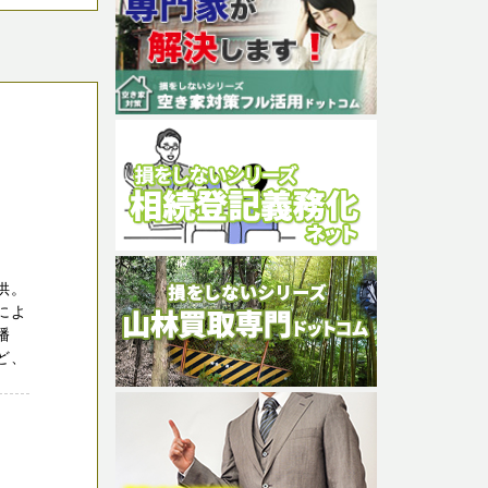
供。
によ
幡
ど、