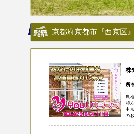
京都府京都市『西京区』
株
所
農
却
中京
のお