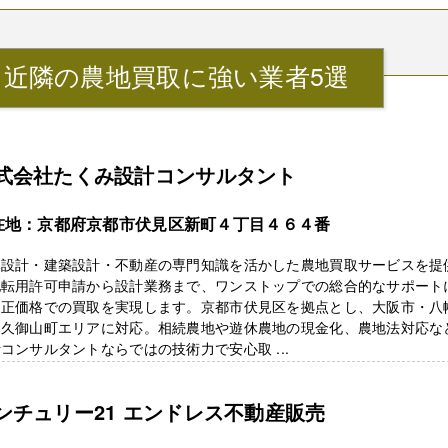
』近隣の農地買取に強い業者5選
式会社たくみ設計コンサルタント
在地：京都府京都市伏見区新町４丁目４６４番
木設計・建築設計・不動産の専門知識を活かした農地買取サービスを提
地転用許可申請から設計業務まで、ワンストップでの総合的なサポート
適正価格での買取を実現します。京都市伏見区を拠点とし、大阪市・八
・久御山町エリアに対応。相続農地や遊休農地の現金化、農地法対応な
コンサルタントならではの技術力で安心取 ...
ンチュリー21 エンドレス不動産販売