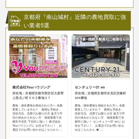
京都府『南山城村』近隣の農地買取に強
い業者5選
株式会社Youハウジング
センチュリー21 en
所在地：京都府京都市西京区大原野
所在地：京都府京都市伏見区京橋町
上里北ノ町５６３番地３７
306番地
農地・遊休農地を相続された方へ 名義
農地・遊休農地を相続された方へ 名義
変更していますか？ 面倒な手続き、
変更していますか？ 面倒な手続き、
売却方法、活用でお困りの方 遠方で平
売却方法、活用でお困りの方 遠方で平
日の休みがとれない方 地域密着で京
日の休みがとれない方 地域密着で京
都市中京区 下京区に強い！ 株式会社
都市に強い！ センチュリー21 enに お
Youハウジングに お任せ下さい！ お
任せ下さい！ お電話でのお問い合わ
電話でのお問い合わせはこちらから ...
せはこちらから ☎ ...