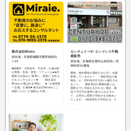
株式会社Miraie.
センチュリー21 エンドレス不動
産販売
所在地：京都府城陽市富野南垣内
1-55
所在地：京都府京都市山科区四ノ宮
神田町29番地
■城陽市・京田辺市・宇治市・久御山町
の買取・売却・管理・リフォーム■ ■不
農地・遊休農地を相続された方へ 名義
動産のお悩みに“真摯に、親身に”お応え
変更していますか？ 「相続登記の義
するコンサルタント■ 『株式会社
務化」が、2024年4月1日から施行され
Miraie.が選ばれる理由』 ■「お客様第
ました。 ・相続登記の義務化後には、
一主義」を徹底■ 株式会社Miraie.にご
期限までに手続きを行わない場合、最
依頼いただいた相談は 代表 ...
高で10万円の過料に処せられますの
で、お早めに変更の手続きをお勧めい
たします。 ※相続登記の手続きは、そ
...