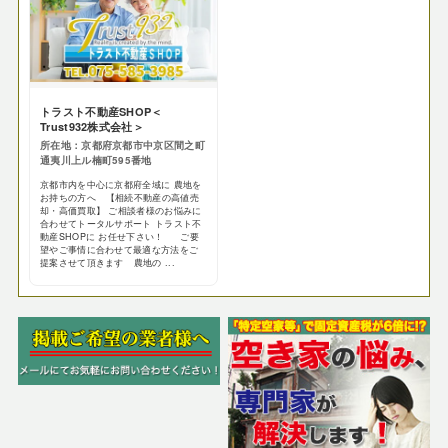
トラスト不動産SHOP＜
Trust932株式会社＞
所在地：京都府京都市中京区間之町
通夷川上ル楠町595番地
京都市内を中心に京都府全域に 農地を
お持ちの方へ 【相続不動産の高値売
却・高価買取】 ご相談者様のお悩みに
合わせてトータルサポート トラスト不
動産SHOPに お任せ下さい！ ご要
望やご事情に合わせて最適な方法をご
提案させて頂きます 農地の ...