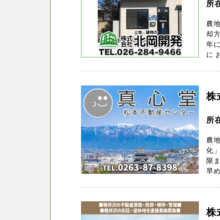
所
農
却方
年
に 
株
所在
農
化」
限
早め
株