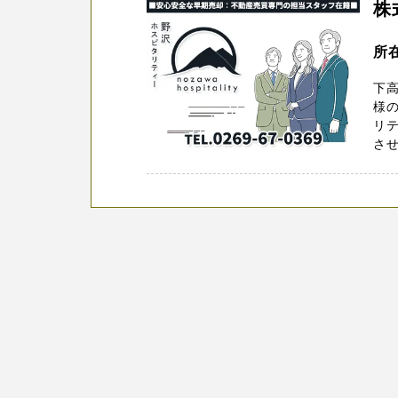
株
所
下
様の
リ
させ