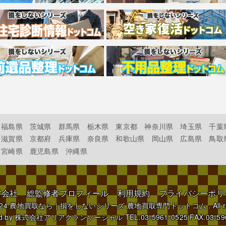
福島県
茨城県
群馬県
栃木県
東京都
神奈川県
埼玉県
千葉
滋賀県
京都府
兵庫県
奈良県
和歌山県
岡山県
広島県
鳥取
宮崎県
鹿児島県
沖縄県
営会社
総監修者プロフィール
利用規約
プライバシーポリ
024
農地買取なら｜損をしないシリーズ 農地買取専門ドットコム
. All 
d by
株式会社アリアクランソーシャル
TEL.03-5961-0525 FAX.03-59