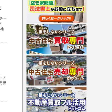
沢
チー
さ
農地
社さ
元密
。