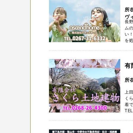
所
ヴィ
長
ムの
い
を処
有
所
上
く
着
TE