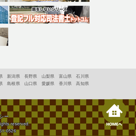
県
新潟県
長野県
山梨県
富山県
石川県
県
島根県
山口県
愛媛県
香川県
高知県
シー
rights reserved.
61-0526