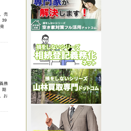
、売
39
開発
義務
、期
、お