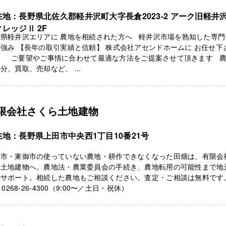
在地：長野県北佐久郡軽井沢町大字長倉2023-2 アーク旧軽井
レッジⅡ 2F
野県軽井沢エリアに 農地を相続された方へ 軽井沢市場を熟知した専門
強み 【長年の取引実績と信頼】 株式会社アセンドホームに お任せ下
！ ご要望やご事情に合わせて最適な方法をご提案させて頂きます 
分、買取、売却など、 ...
限会社さくら土地建物
在地：長野県上田市中央西1丁目10番21号
田市・東御市の使っていない農地・耕作できなくなった田畑は、有限会
ら土地建物へ。農地法・農業委員会の手続き、農地転用の可能性まで地
でサポート。相続した農地もご相談ください。査定・ご相談は無料です
L 0268-26-4300（9:00〜／土日・祝休）