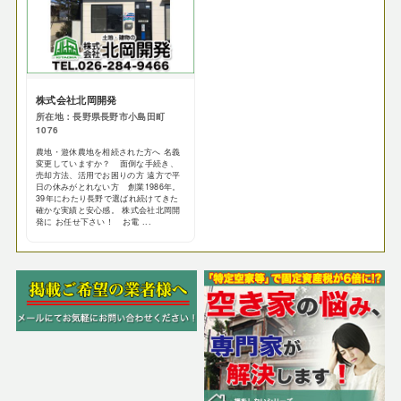
株式会社北岡開発
所在地：長野県長野市小島田町
1076
農地・遊休農地を相続された方へ 名義
変更していますか？ 面倒な手続き、
売却方法、活用でお困りの方 遠方で平
日の休みがとれない方 創業1986年。
39年にわたり長野で選ばれ続けてきた
確かな実績と安心感。 株式会社北岡開
発に お任せ下さい！ お電 ...