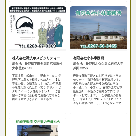
株式会社野沢ホスピタリティー
有限会社小林事務所
所在地：長野県下高井郡野沢温泉村
所在地：長野県北佐久郡立科町大字
大字豊郷9535
芦田732-5
下高井郡、飯山市、中野市を中心に 長
複雑な行政手続きにお困りではありま
野県下の農地を相続された方へ 【お
せんか？ 有限会社小林事務所では、
客様の想いを最優先に】 地元の不動産
長野県北佐久郡立科町を拠点に東御
を最適な形で次世代へ繋ぐ 野沢ホスピ
市・佐久市・小諸市の 各種許認可と不
タリティーに お任せ下さい！ ご要
動産売却、保険のご案内を専門に サ
望やご事情に合わせて最適な方法をご
ポートしています。 当事務所の強み
提案させて頂きます 農地を売 ...
は、 徹底したヒアリングによる「ミス
のない書類作成」と、迅速な対応力で
...