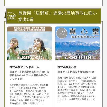
長野県『辰野町』近隣の農地買取に強い
業者5選
株式会社アセンドホーム
株式会社真心堂
所在地：長野県北佐久郡軽井沢町大
所在地：長野県松本市城東2-6-15
字長倉2023-2 アーク旧軽井沢ヴィ
農地・遊休農地を相続された方へ 名義
レッジⅡ 2F
変更していますか？ 「相続登記の義
務化」が、2024年4月1日から施行され
長野県軽井沢エリアに 農地を相続され
ました。 ・相続登記の義務化後には、
た方へ 軽井沢市場を熟知した専門
期限までに手続きを行わない場合、最
チームの強み 【長年の取引実績と信
高で10万円の過料に処せられますの
頼】 株式会社アセンドホームに お任せ
で、お早めに変更の手続きをお勧めい
下さい！ ご要望やご事情に合わせて
たします。 ※相続登記の手続きは、そ
最適な方法をご提案させて頂きます
...
農地を処分、買取、売却など、 ...