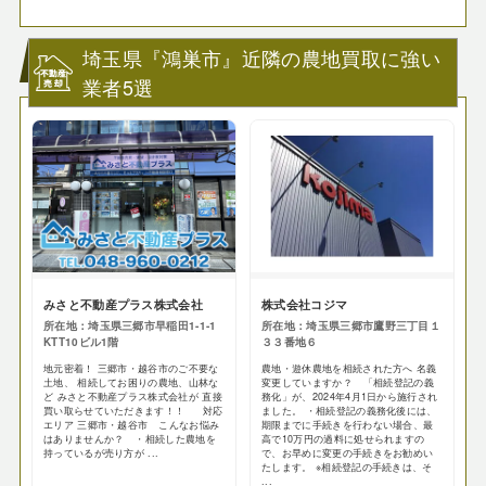
埼玉県『鴻巣市』近隣の農地買取に強い
業者5選
みさと不動産プラス株式会社
株式会社コジマ
所在地：埼玉県三郷市早稲田1-1-1
所在地：埼玉県三郷市鷹野三丁目１
KTT10ビル1階
３３番地６
地元密着！ 三郷市・越谷市のご不要な
農地・遊休農地を相続された方へ 名義
土地、 相続してお困りの農地、山林な
変更していますか？ 「相続登記の義
ど みさと不動産プラス株式会社が 直接
務化」が、2024年4月1日から施行され
買い取らせていただきます！！ 対応
ました。 ・相続登記の義務化後には、
エリア 三郷市・越谷市 こんなお悩み
期限までに手続きを行わない場合、最
はありませんか？ ・相続した農地を
高で10万円の過料に処せられますの
持っているが売り方が ...
で、お早めに変更の手続きをお勧めい
たします。 ※相続登記の手続きは、そ
...