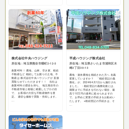
株式会社中央ハウジング
平成ハウジング株式会社
所在地：埼玉県熊谷市曙町2-12-3
所在地：埼玉県さいたま市浦和区木
崎2丁目30-13
創業40年！ 農地、山林、空き家、相続
不動産など 相続してお困りの土地、不
農地・遊休農地を相続された方へ 名義
動産は 株式会社中央ハウジングが 直接
変更していますか？ 「相続登記の義
買取らせていただきます！！ 当社は
務化」が、2024年4月1日から施行され
創業40年の歴史を持ち、 地元熊谷市の
ました。 ・相続登記の義務化後には、
不動産市場と相場に精通したプロの目
期限までに手続きを行わない場合、最
で、 お客様の大切な不動産物件を査
高で10万円の過料に処せられますの
定。 適切な価格で買取・売却します。
で、お早めに変更の手続きをお勧めい
...
たします。 ※相続登記の手続きは、そ
...