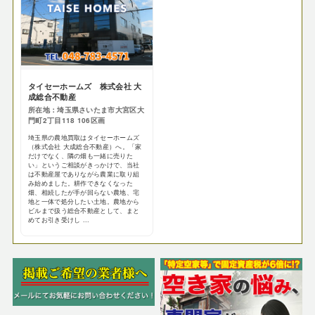
タイセーホームズ 株式会社 大
成総合不動産
所在地：埼玉県さいたま市大宮区大
門町2丁目118 106区画
埼玉県の農地買取はタイセーホームズ
（株式会社 大成総合不動産）へ。「家
だけでなく、隣の畑も一緒に売りた
い」というご相談がきっかけで、当社
は不動産屋でありながら農業に取り組
み始めました。耕作できなくなった
畑、相続したが手が回らない農地、宅
地と一体で処分したい土地。農地から
ビルまで扱う総合不動産として、まと
めてお引き受けし ...