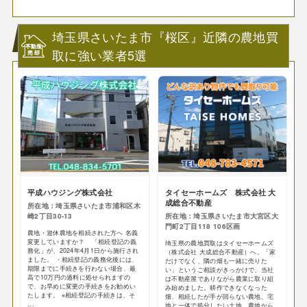
埼玉県さいたま市『桜区』近隣の農地買
取に強い業者5選
平成ハウジング株式会社
タイセーホームズ 株式会社 大
成総合不動産
所在地：埼玉県さいたま市浦和区木
崎2丁目30-13
所在地：埼玉県さいたま市大宮区大
門町2丁目118 106区画
農地・遊休農地を相続された方へ 名義
変更していますか？ 「相続登記の義
埼玉県の農地買取はタイセーホームズ
務化」が、2024年4月1日から施行され
（株式会社 大成総合不動産）へ。「家
ました。 ・相続登記の義務化後には、
だけでなく、隣の畑も一緒に売りた
期限までに手続きを行わない場合、最
い」というご相談がきっかけで、当社
高で10万円の過料に処せられますの
は不動産屋でありながら農業に取り組
で、お早めに変更の手続きをお勧めい
み始めました。耕作できなくなった
たします。 ※相続登記の手続きは、そ
畑、相続したが手が回らない農地、宅
...
地と一体で処分したい土地。農地から