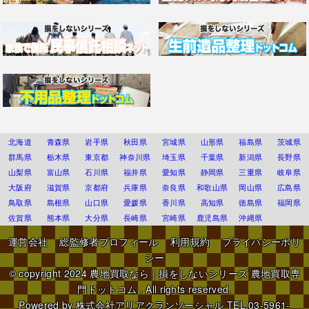
北海道
青森県
岩手県
秋田県
宮城県
山形県
福島県
茨城県
群馬県
栃木県
東京都
神奈川県
埼玉県
千葉県
新潟県
長野県
山梨県
富山県
石川県
福井県
愛知県
静岡県
三重県
岐阜県
大阪府
滋賀県
京都府
兵庫県
奈良県
和歌山県
岡山県
広島県
鳥取県
島根県
山口県
愛媛県
香川県
高知県
徳島県
福岡県
佐賀県
熊本県
大分県
長崎県
宮崎県
鹿児島県
沖縄県
運営会社
総監修者プロフィール
利用規約
プライバシーポリ
シー
© copyright 2024
農地買取なら｜損をしないシリーズ 農地買取専
門ドットコム
. All rights reserved.
Powered by
株式会社アリアクランソーシャル
TEL.03-5961-