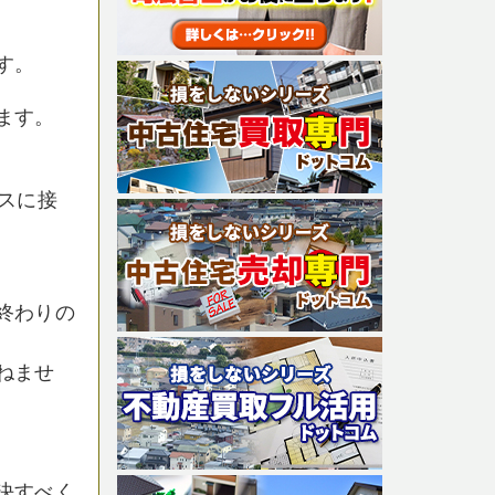
す。
ます。
スに接
終わりの
ねませ
決すべく