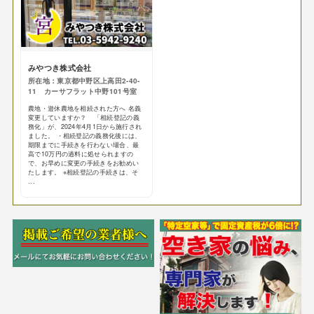
みやつき株式会社
所在地：東京都中野区上高田2-40-
11 カーサフラット中野101号室
農地・遊休農地を相続された方へ 名義
変更していますか？ 「相続登記の義
務化」が、2024年4月1日から施行され
ました。 ・相続登記の義務化後には、
期限までに手続きを行わない場合、最
高で10万円の過料に処せられますの
で、お早めに変更の手続きをお勧めい
たします。 ※相続登記の手続きは、そ
...