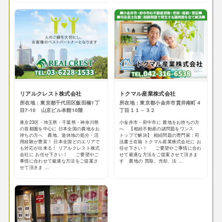
リアルクレスト株式会社
トクマル産業株式会社
所在地：東京都千代田区飯田橋1丁
所在地：東京都小金井市貫井南町４
目7-10 山京ビル本館10階
丁目１１－３２
東京23区・埼玉県・千葉県・神奈川県
小金井市・府中市に 農地をお持ちの方
の首都圏を中心に 日本全国の農地をお
へ 【相続不動産の諸問題をワンス
持ちの方へ 農地、遊休地の処分・活
トップで解決】 相続問題の専門家：司
用経験が豊富！ 日本全国どのエリアで
法書士在籍 トクマル産業株式会社に お
も対応が出来る！ リアルクレスト株式
任せ下さい！ ご要望やご事情に合わ
会社に お任せ下さい！ ご要望やご
せて最適な方法をご提案させて頂きま
事情に合わせて最適な方法をご提案さ
す 農地の 買取、売却、法 ...
せて頂きま ...