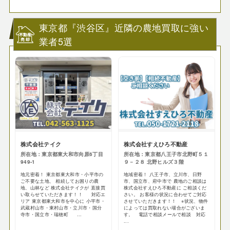
東京都『渋谷区』近隣の農地買取に強い
業者5選
株式会社テイク
株式会社すえひろ不動産
所在地：東京都東大和市向原6丁目
所在地：東京都八王子市北野町５１
949-1
９－２８ 北野ヒルズ３階
地元密着！ 東京都東大和市・小平市の
地域密着！ 八王子市、立川市、日野
ご不要な土地、 相続してお困りの農
市、国立市、府中市で 農地のご相談は
地、山林など 株式会社テイクが 直接買
株式会社すえひろ不動産に ご相談くだ
い取らせていただきます！！ 対応エ
さい。 お客様の状況に合わせてご対応
リア 東京都東大和市を中心に 小平市・
させていただきます！！ ※状況、物件
武蔵村山市・東村山市・立川市・国分
によっては買取れない場合がございま
寺市・国立市・瑞穂町 ...
す。 電話で相談メールで相談 対応
...