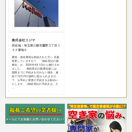
株式会社コジマ
所在地：埼玉県三郷市鷹野三丁目１
３３番地６
農地・遊休農地を相続された方へ 名義
変更していますか？ 「相続登記の義
務化」が、2024年4月1日から施行され
ました。 ・相続登記の義務化後には、
期限までに手続きを行わない場合、最
高で10万円の過料に処せられますの
で、お早めに変更の手続きをお勧めい
たします。 ※相続登記の手続きは、そ
...