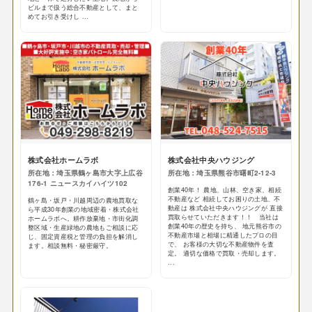
ビルまで扱う総合不動産として、まと
めてお引き受けし ...
株式会社ホームラボ
株式会社中央ハウジング
所在地：埼玉県鶴ヶ島市大字上広谷
所在地：埼玉県熊谷市曙町2-12-3
176-1 ニュースカイハイツ102
創業40年！ 農地、山林、空き家、相続
不動産など 相続してお困りの土地、不
鶴ヶ島・坂戸・川越周辺の農地買取な
動産は 株式会社中央ハウジングが 直接
ら平成30年創業の地域密着・株式会社
買取らせていただきます！！ 当社は
ホームラボへ。耕作放棄地・市街化調
創業40年の歴史を持ち、 地元熊谷市の
整区域・生産緑地の農地もご相談に応
不動産市場と相場に精通したプロの目
じ、固定資産税と管理の負担を解消し
で、 お客様の大切な不動産物件を査
ます。相談無料・秘密厳守。
定。 適切な価格で買取・売却します。
...